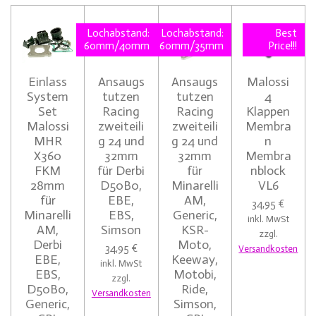
Lochabstand:
Lochabstand:
Best
60mm/40mm
60mm/35mm
Price!!!
Einlass
Ansaugs
Ansaugs
Malossi
System
tutzen
tutzen
4
Set
Racing
Racing
Klappen
Malossi
zweiteili
zweiteili
Membra
MHR
g 24 und
g 24 und
n
X360
32mm
32mm
Membra
FKM
für Derbi
für
nblock
28mm
D50B0,
Minarelli
VL6
für
EBE,
AM,
34,95 €
Minarelli
EBS,
Generic,
inkl. MwSt
AM,
Simson
KSR-
zzgl.
Derbi
Moto,
34,95 €
Versandkosten
EBE,
Keeway,
inkl. MwSt
EBS,
Motobi,
zzgl.
D50B0,
Ride,
Versandkosten
Generic,
Simson,