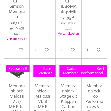
CPI,
CPI
Simson
1E40MA
Membra
1E40MB
n
36,95 €
68,35 €
inkl. MwSt
inkl. MwSt
zzgl.
zzgl.
Versandkosten
Versandkosten
In den Warenkorb
In den Warenkorb
In den Warenkorb
In den Warenk
Bestseller!!!
Race-
Carbon
Best
Variante
Membran
Performance!!!
Membra
Membra
Membra
Membra
nblock
nblock
nblock
nblock
Malossi
Malossi
Stage 6 2
Top
VL17
VL18
Klappen
Performa
MHR für
MHR
Carbon
nces V-