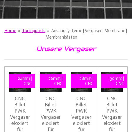
Home
»
Tuningparts
»
Ansaugsysteme | Vergaser | Membrane |
Membrankästen
Unsere Vergaser
24mm |
26mm |
28mm |
30mm |
CNC
CNC
CNC
CNC
CNC
CNC
CNC
CNC
Billet
Billet
Billet
Billet
PWK
PWK
PWK
PWK
Vergaser
Vergaser
Vergaser
Vergaser
eloxiert
eloxiert
eloxiert
eloxiert
für
für
für
für