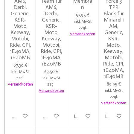
AM6,
Team für
Membra
Force 3
Derbi,
AM6,
n
TPR
Generic,
Derbi,
Black für
57,95 €
KSR-
Generic,
Minarelli
inkl. MwSt
Moto,
KSR-
AM,
zzgl.
Keeway,
Moto,
Generic,
Versandkosten
Motobi,
Keeway,
KSR-
Ride, CPI,
Motobi,
Moto,
1E40MA,
Ride, CPI,
Keeway,
1E40MB
1E40MA,
Motobi,
1E40MB
Ride, CPI,
67,30 €
1E40MA,
63,50 €
inkl. MwSt
1E40MB
zzgl.
inkl. MwSt
89,95 €
Versandkosten
zzgl.
Versandkosten
inkl. MwSt
zzgl.
Versandkosten
Bei Verfügbarkeit benachrichtigen
Bei Verfügbarkeit benachrichtigen
In den Warenkorb
In den Warenk