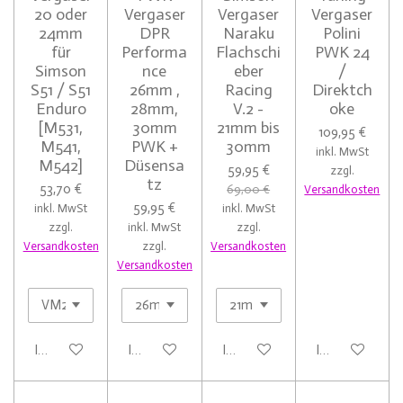
20 oder
Vergaser
Vergaser
Vergaser
24mm
DPR
Naraku
Polini
für
Performa
Flachschi
PWK 24
Simson
nce
eber
/
S51 / S51
26mm ,
Racing
Direktch
Enduro
28mm,
V.2 -
oke
[M531,
30mm
21mm bis
109,95 €
M541,
PWK +
30mm
inkl. MwSt
M542]
Düsensa
59,95 €
zzgl.
tz
53,70 €
69,00 €
Versandkosten
59,95 €
inkl. MwSt
inkl. MwSt
zzgl.
inkl. MwSt
zzgl.
Versandkosten
zzgl.
Versandkosten
Versandkosten
In den Warenkorb
In den Warenkorb
In den Warenkorb
In den Warenk