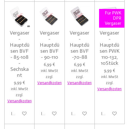
Für PWK
DPR
Vergaser
Vergaser
Vergaser
Vergaser
Vergaser
-
-
-
-
Hauptdü
Hauptdü
Hauptdü
Hauptdü
sen BVF
sen BVF
sen BVF
sen PWK
- 85-108
- 90-110
-70-88
110-132,
-
10Stück
6,99 €
6,99 €
Sechska
9,99 €
inkl. MwSt
inkl. MwSt
nt
zzgl.
zzgl.
inkl. MwSt
9,99 €
Versandkosten
Versandkosten
zzgl.
inkl. MwSt
Versandkosten
zzgl.
Versandkosten
In den Warenkorb
In den Warenkorb
In den Warenkorb
In den Warenk