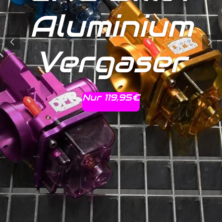
CNC-Billet
Aluminium
Aluminium
Vergaser
Hier gehts zum Artikel
Nur 119,95€