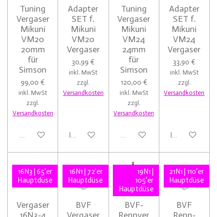
Tuning
Adapter
Tuning
Adapter
Vergaser
SET f.
Vergaser
SET f.
Mikuni
Mikuni
Mikuni
Mikuni
VM20
VM20
VM24
VM24
20mm
Vergaser
24mm
Vergaser
für
für
30,99 €
33,90 €
Simson
Simson
inkl. MwSt
inkl. MwSt
99,00 €
120,00 €
zzgl.
zzgl.
inkl. MwSt
Versandkosten
inkl. MwSt
Versandkosten
zzgl.
zzgl.
Versandkosten
Versandkosten
Details anzeigen
In den Warenkorb
Details anzeigen
In den Warenk
16N3 | 65'er
16N1 | 72'er
19N1 |
21N1 | 110'er
Hauptdüse
Hauptdüse
105'er
Hauptdüse
Hauptdüse
Vergaser
BVF
BVF-
BVF
16N3-4
Vergaser
Rennver
Renn-