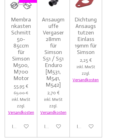
Membra
Ansaugm
Dichtung
nkasten
uffe
Ansaugs
Schmitt
Vergaser
tutzen
50-
28mm
Einlass
85ccm
für
19mm für
für
Simson
Simson
Simson
S51 / S51
2,25 €
M500,
Enduro
inkl. MwSt
M700
[M531,
zzgl.
Motor
M541,
Versandkosten
M542]
55,95 €
2,70 €
65,00 €
inkl. MwSt
inkl. MwSt
zzgl.
zzgl.
Versandkosten
Versandkosten
In den Warenkorb
In den Warenkorb
In den Warenkorb