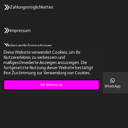
Zahlungsmöglichkeiten
Impressum
Versandinformationen
Diese Website verwendet Cookies, um Ihr
Nutzererlebnis zu verbessern und
maßgeschneiderte Anzeigen anzuzeigen. Die
fortgesetzte Nutzung dieser Website bestätigt
Widerrufsrecht
Ihre Zustimmung zur Verwendung von Cookies.
Infos zum Rückversand, Widerruf und Umtausch
Ich stimme zu
E-Mail
Telefon
Karte
Instagram
WhatsApp
Kontakt
© 2023 - 2026 2stroke-parts/SK-Tuning
Mit Unterstützung von
Webador