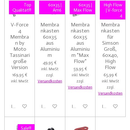
Top
60x35 |
60x35 |
High Flow
Qualität!!!
Am6
Max Flow
| V-force
4
V-Force
Membra
Membra
Membra
4
nkasten
nkasten
nkasten
Membra
60x35
60x35
für
n by
aus
aus
Simson
Moto
Aluminiu
Aluminiu
Groß,
Tassinari
m
m "Max
60x40,
große
Flow"
High
49,95 €
Version
Flow
59,95 €
inkl. MwSt
169,95 €
65,99 €
zzgl.
inkl. MwSt
inkl. MwSt
Versandkosten
zzgl.
inkl. MwSt
Versandkosten
zzgl.
Versandkosten
In den Warenkorb
In den Warenkorb
In den Warenkorb
In den Warenk
Sale!!!