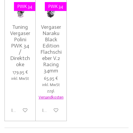
PWK 34
PWK 34
Tuning
Vergaser
Vergaser
Naraku
Polini
Black
PWK 34
Edition
/
Flachschi
Direktch
eber V.2
oke
Racing
34mm
179,95 €
65,95 €
inkl. MwSt
inkl. MwSt
zzgl.
Versandkosten
In den Warenkorb
In den Warenkorb