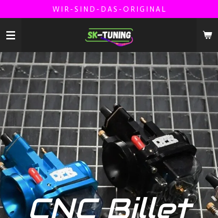
W I R - S I N D - D A S - O R I G I N A L
Zum
Hauptinhalt
springen
CNC Billet