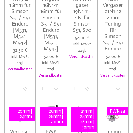
16mm für
16N1-11
gaser
Vergaser
Simson
16mm für
19N1-11-
21N1-12
S51 / S51
Simson
z.B. für
21mm
Enduro
S51 / S51
Simson
Tuning
[M531,
Enduro
S51, S70
für
M541,
[M531,
Simson
54,00 €
M542]
M541,
S51 / S51
inkl. MwSt
M542]
Enduro
32,50 €
zzgl.
54,00 €
54,00 €
inkl. MwSt
Versandkosten
zzgl.
inkl. MwSt
inkl. MwSt
Versandkosten
zzgl.
zzgl.
Versandkosten
Versandkosten
In den Warenkorb
In den Warenkorb
In den Warenkorb
Details anzei
20mm |
26mm |
21mm |
PWK 24
24mm
28mm |
24mm |
30mm
28mm |
30mm
Vergaser
PWK
Simson
Tuning