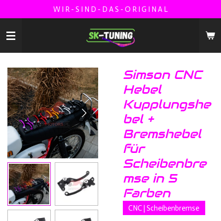
W I R - S I N D - D A S - O R I G I N A L
Zum
Hauptinhalt
springen
Simson CNC
Hebel
Kupplungshe
bel +
Bremshebel
für
Scheibenbre
mse in 5
Farben
CNC | Scheibenbremse