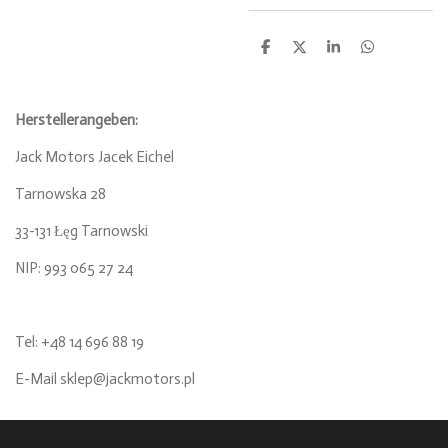
T
T
T
T
e
e
e
e
i
i
i
i
l
l
l
l
e
e
e
e
Herstellerangeben:
n
n
n
n
Jack Motors Jacek Eichel
Tarnowska 28
33-131 Łęg Tarnowski
NIP: 993 065 27 24
Tel
: +48 14 696 88 19
E-Mail sklep@jackmotors.pl