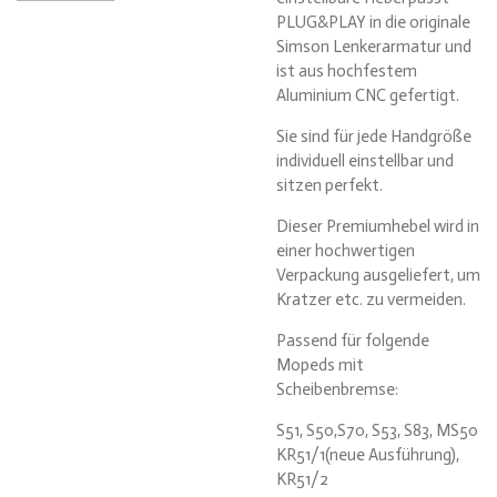
PLUG&PLAY in die originale
Simson Lenkerarmatur und
ist aus hochfestem
Aluminium CNC gefertigt.
Sie sind für jede Handgröße
individuell einstellbar und
sitzen perfekt.
Dieser Premiumhebel wird in
einer hochwertigen
Verpackung ausgeliefert, um
Kratzer etc. zu vermeiden.
Passend für folgende
Mopeds mit
Scheibenbremse:
S51, S50,S70, S53, S83, MS50
KR51/1(neue Ausführung),
KR51/2