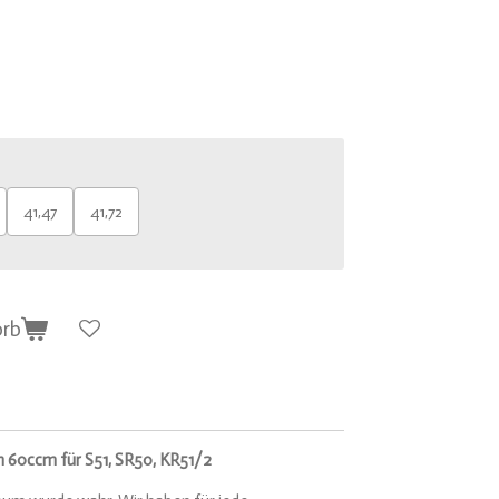
41,47
41,72
orb
n 60ccm für S51, SR50, KR51/2