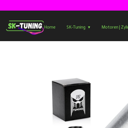
Zum
Hauptinhalt
springen
Home
SK-Tuning
Motoren | Zyl