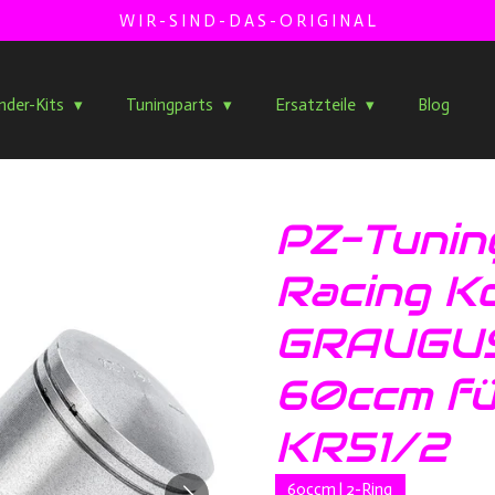
W I R - S I N D - D A S - O R I G I N A L
inder-Kits
Tuningparts
Ersatzteile
Blog
PZ-Tunin
Racing K
GRAUGUS
60ccm fü
KR51/2
60ccm | 2-Ring