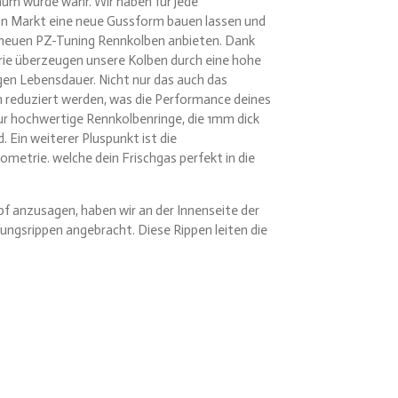
raum wurde wahr. Wir haben für jede
n Markt eine neue Gussform bauen lassen und
 neuen PZ-Tuning Rennkolben anbieten. Dank
rie überzeugen unsere Kolben durch eine hohe
ngen Lebensdauer. Nicht nur das auch das
 reduziert werden, was die Performance deines
ur hochwertige Rennkolbenringe, die 1mm dick
 Ein weiterer Pluspunkt ist die
etrie. welche dein Frischgas perfekt in die
anzusagen, haben wir an der Innenseite der
fungsrippen angebracht. Diese Rippen leiten die