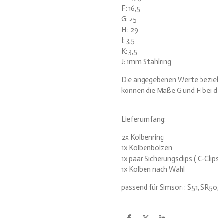
F: 16,5
G: 25
H : 29
I: 3,5
K: 3,5
J: 1mm Stahlring
Die angegebenen Werte bezieh
können die Maße G und H bei d
Lieferumfang:
2x Kolbenring
1x Kolbenbolzen
1x paar Sicherungsclips ( C-Clips
1x Kolben nach Wahl
passend für Simson : S51, SR50