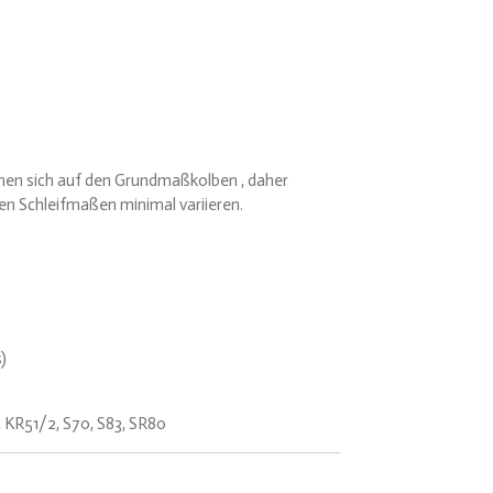
en sich auf den Grundmaßkolben , daher
en Schleifmaßen minimal variieren.
)
, KR51/2, S70, S83, SR80