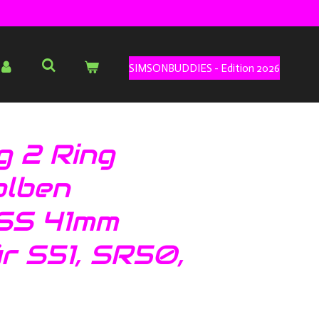
SIMSONBUDDIES - Edition 2026
g 2 Ring
olben
S 41mm
r S51, SR50,