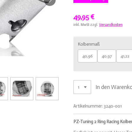
49,95 €
inkl. MwSt zzgl.
Versandkosten
Kolbenmaß
40,96
40,97
41,22
In den Warenk
Artikelnummer:
3240-001
PZ-Tuning 2 Ring Racing Kolbe