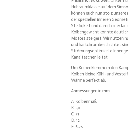
Endlich ist es soweit. Unser T
Hubraumklasse auf dem Simso
können euch nun stolz unsere
der speziellen inneren Geomet
Steifigkeit und damit einer la
Kolbengewicht konnte deutlich
Motors steigert. Wir nutzen n
und hartchrombeschichtet sind.
Strömungsoptimierte Innengeom
Kanaltaschen leitet.
Um Kolbenklemmern den Kampf 
Kolben kleine Kühl- und Vestei
Wärme perfekt ab.
Abmessungen in mm:
A: Kolbenmaß
B: 50
C: 31
D: 12
E: 6,75