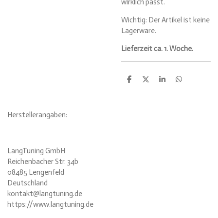
wirklich passt.
Wichtig: Der Artikel ist keine
Lagerware.
Lieferzeit ca. 1. Woche.
T
T
T
T
e
e
e
e
i
i
i
i
l
l
l
l
e
e
e
e
Herstellerangaben:
n
n
n
n
LangTuning GmbH
Reichenbacher Str. 34b
08485 Lengenfeld
Deutschland
kontakt@langtuning.de
https://www.langtuning.de