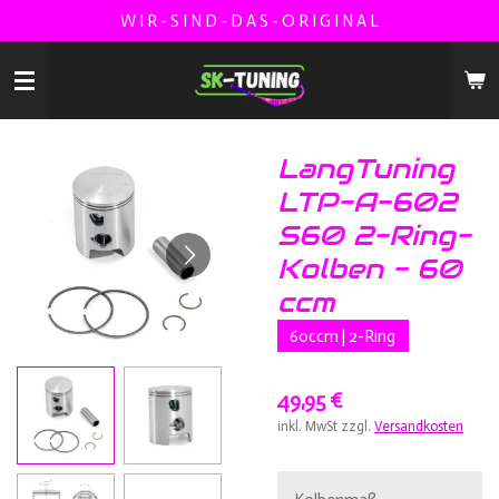
W I R - S I N D - D A S - O R I G I N A L
Zum
Hauptinhalt
springen
LangTuning
LTP-A-602
S60 2-Ring-
Kolben - 60
ccm
60ccm | 2-Ring
49,95 €
inkl. MwSt zzgl.
Versandkosten