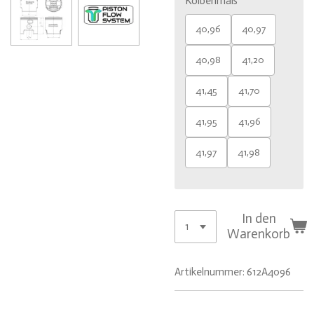
Kolbenmaß
40,96
40,97
40,98
41,20
41,45
41,70
41,95
41,96
41,97
41,98
In den
Warenkorb
Artikelnummer:
612A4096