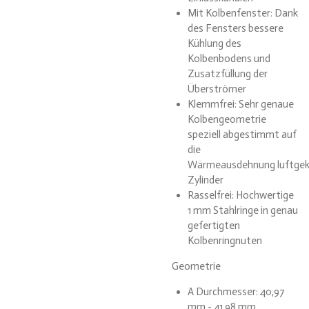
Mit Kolbenfenster: Dank
des Fensters bessere
Kühlung des
Kolbenbodens und
Zusatzfüllung der
Überströmer
Klemmfrei: Sehr genaue
Kolbengeometrie
speziell abgestimmt auf
die
Wärmeausdehnung luftgek
Zylinder
Rasselfrei: Hochwertige
1 mm Stahlringe in genau
gefertigten
Kolbenringnuten
Geometrie
A Durchmesser: 40,97
mm - 41,98 mm