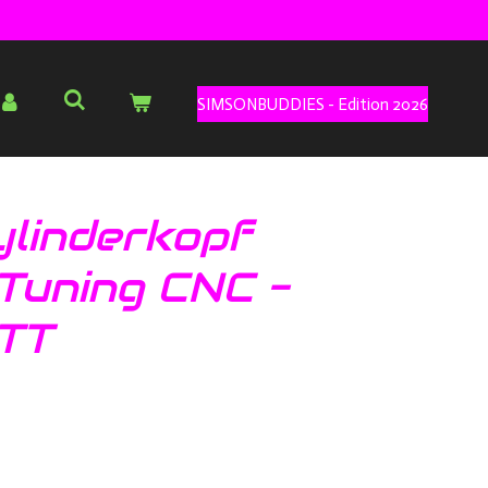
SIMSONBUDDIES - Edition 2026
ylinderkopf
Tuning CNC -
ETT