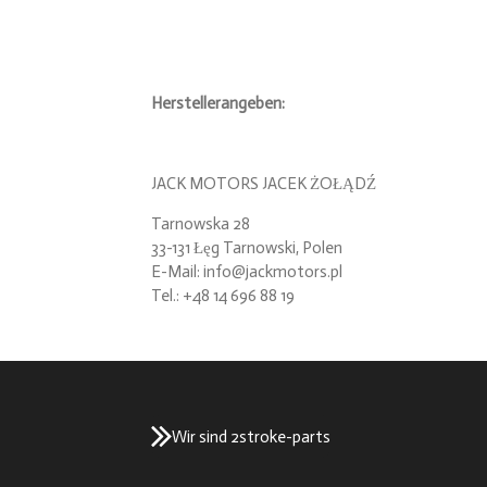
Herstellerangeben:
JACK MOTORS JACEK ŻOŁĄDŹ
Tarnowska 28
33-131 Łęg Tarnowski, Polen
E-Mail: info@jackmotors.pl
Tel.: +48 14 696 88 19
Wir sind 2stroke-parts