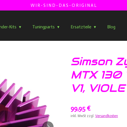
W I R - S I N D - D A S - O R I G I N A L
inder-Kits
Tuningparts
Ersatzteile
Blog
Simson Z
MTX 130 
V1, VIOL
99,95 €
inkl. MwSt zzgl.
Versandkosten