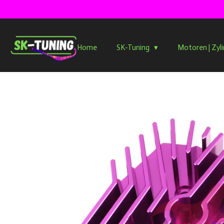
Zum
Hauptinhalt
springen
Home
SK-Tuning
Motoren | Zyl