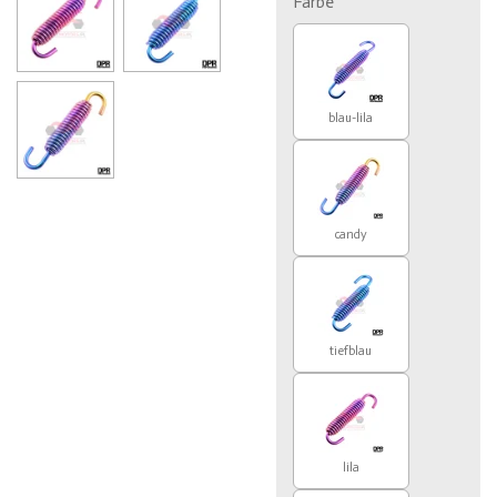
Farbe
blau-lila
candy
tiefblau
lila