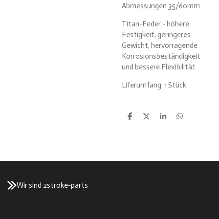
Abmessungen 35/60mm
Titan-Feder - höhere
Festigkeit, geringeres
Gewicht, hervorragende
Korrosionsbeständigkeit
und bessere Flexibilität
Liferumfang: 1 Stück
T
T
T
T
e
e
e
e
i
i
i
i
l
l
l
l
e
e
e
e
n
n
n
n
Wir sind 2stroke-parts