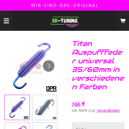
W I R - S I N D - D A S - O R I G I N A L
Zum
Hauptinhalt
springen
Titan
Auspufffede
r universal
35/60mm in
verschiedene
n Farben
7,95 €
inkl. MwSt zzgl.
Versandkosten