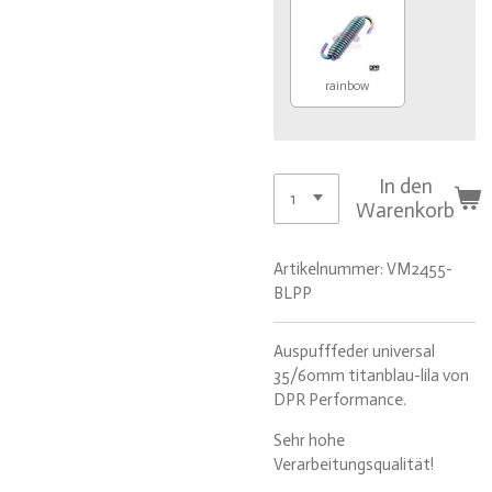
rainbow
In den
Warenkorb
Artikelnummer:
VM2455-
BLPP
Auspufffeder universal
35/60mm titanblau-lila von
DPR Performance.
Sehr hohe
Verarbeitungsqualität!