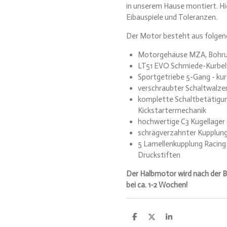
in unserem Hause montiert. Hi
Eibauspiele und Toleranzen.
Der Motor besteht aus folge
Motorgehäuse MZA, Bohru
LT51 EVO Schmiede-Kurbelw
Sportgetriebe 5-Gang - kur
verschraubter Schaltwalze
komplette Schaltbetätigu
Kickstartermechanik
hochwertige C3 Kugellager
schrägverzahnter Kupplungs
5 Lamellenkupplung Racing
Druckstiften
Der Halbmotor wird nach der Bes
bei ca. 1-2 Wochen!
T
T
T