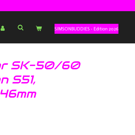
SIMSONBUDDIES - Edition 2026
or SK-50/60
n S51,
 46mm