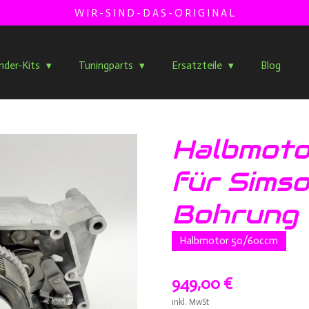
W I R - S I N D - D A S - O R I G I N A L
inder-Kits
Tuningparts
Ersatzteile
Blog
Halbmot
für Simso
Bohrung
Halbmotor 50/60ccm
949,00 €
inkl. MwSt