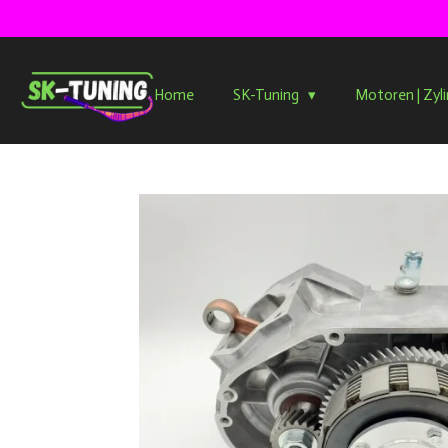
Zum
Hauptinhalt
springen
Home
SK-Tuning
Motoren | Zyl