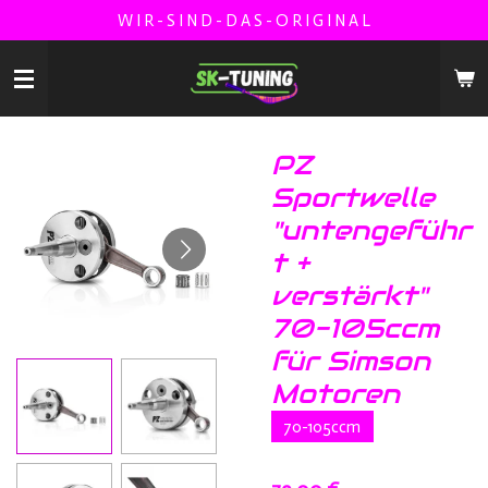
W I R - S I N D - D A S - O R I G I N A L
Zum
Hauptinhalt
springen
PZ
Sportwelle
"untengeführ
t +
verstärkt"
70-105ccm
für Simson
Motoren
70-105ccm