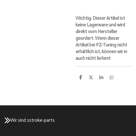
Wichtig: Dieser Artikel ist
keine Lagerware und wird
direkt vom Hersteller
geordert. Wenn dieser
Artikel bei PZ-Tuning nicht
erhältlich ist, können wir in
auch nicht liefern!
T
T
T
T
e
e
e
e
i
i
i
i
l
l
l
l
e
e
e
e
n
n
n
n
Wir sind 2stroke-parts