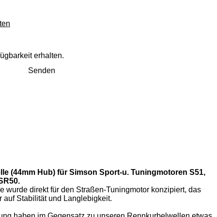
ten
ügbarkeit erhalten.
Senden
lle (44mm Hub) für Simson Sport-u. Tuningmotoren S51,
SR50.
 wurde direkt für den Straßen-Tuningmotor konzipiert, das
auf Stabilität und Langlebigkeit.
rung haben im Gegensatz zu unseren Rennkurbelwellen etwas