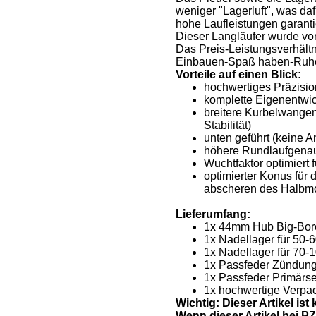
weniger "Lagerluft", was da
hohe Laufleistungen garanti
Dieser Langläufer wurde vo
Das Preis-Leistungsverhältni
Einbauen-Spaß haben-Ruh
Vorteile auf einen Blick:
hochwertiges Präzision
komplette Eigenentwic
breitere Kurbelwangen
Stabilität)
unten geführt (keine 
höhere Rundlaufgenaui
Wuchtfaktor optimiert
optimierter Konus für
abscheren des Halbm
Lieferumfang:
1x 44mm Hub Big-Bor
1x Nadellager für 50
1x Nadellager für 70
1x Passfeder Zündung
1x Passfeder Primärse
1x hochwertige Verpa
Wichtig: Dieser Artikel is
Wenn dieser Artikel bei PZ-