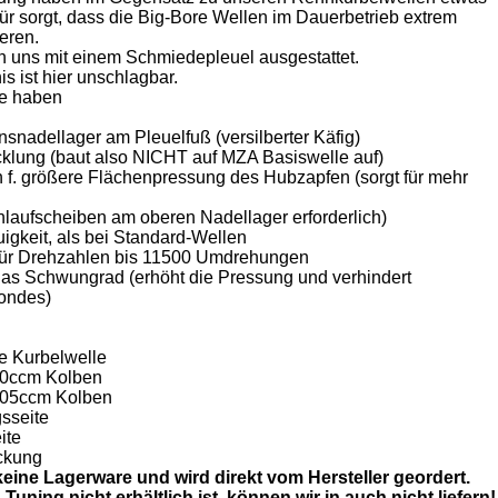
für sorgt, dass die Big-Bore Wellen im Dauerbetrieb extrem
eren.
n uns mit einem Schmiedepleuel ausgestattet.
s ist hier unschlagbar.
e haben
snadellager am Pleuelfuß (versilberter Käfig)
klung (baut also NICHT auf MZA Basiswelle auf)
 f. größere Flächenpressung des Hubzapfen (sorgt für mehr
Anlaufscheiben am oberen Nadellager erforderlich)
gkeit, als bei Standard-Wellen
 für Drehzahlen bis 11500 Umdrehungen
 das Schwungrad (erhöht die Pressung und verhindert
ondes)
e Kurbelwelle
-60ccm Kolben
-105ccm Kolben
sseite
ite
ckung
t keine Lagerware und wird direkt vom Hersteller geordert.
Tuning nicht erhältlich ist, können wir in auch nicht liefern!