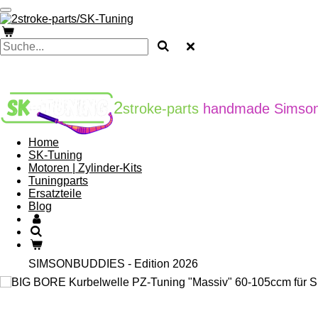
Zum
Hauptinhalt
springen
2
stroke-parts
handmade Simson
Home
SK-Tuning
Motoren | Zylinder-Kits
Tuningparts
Ersatzteile
Blog
SIMSONBUDDIES - Edition 2026