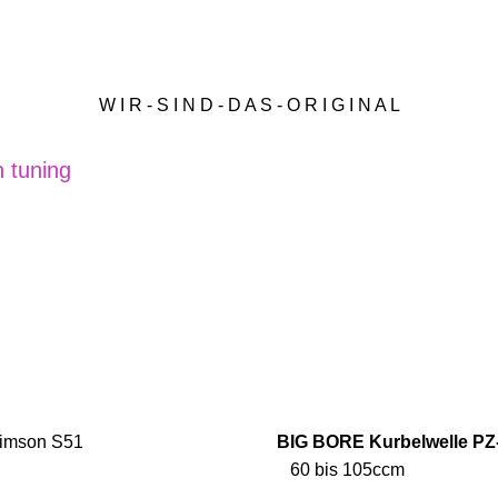
W I R - S I N D - D A S - O R I G I N A L
 tuning
BIG BORE Kurbelwelle PZ
60 bis 105ccm