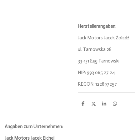
Herstellerangaben:
Jack Motors Jacek Żołądź
ul. Tarnowska 28
33-131 Łęg Tarnowski
NIP: 993 065 27 24
REGON: 122897257
T
T
T
T
e
e
e
e
i
i
i
i
l
l
l
l
e
e
e
e
Angaben zum Unternehmen:
n
n
n
n
Jack Motors Jacek Eichel