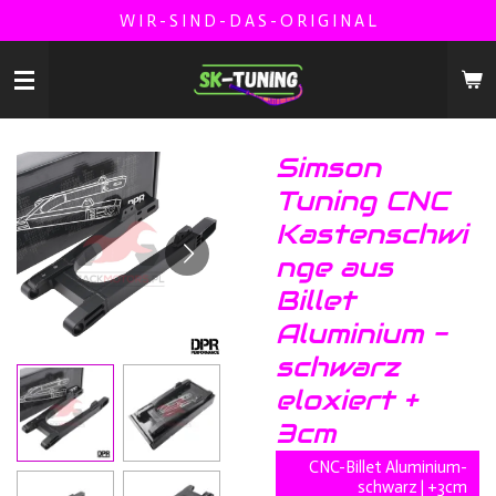
W I R - S I N D - D A S - O R I G I N A L
Zum
Hauptinhalt
springen
Simson
Tuning CNC
Kastenschwi
nge aus
Billet
Aluminium -
schwarz
eloxiert +
3cm
CNC-Billet Aluminium-
schwarz | +3cm