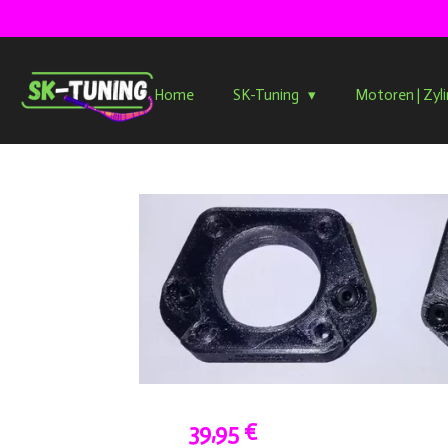
Zum
Hauptinhalt
springen
Home
SK-Tuning
Motoren | Zyl
39,95 €