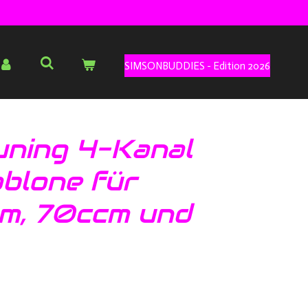
SIMSONBUDDIES - Edition 2026
uning 4-Kanal
blone für
m, 70ccm und