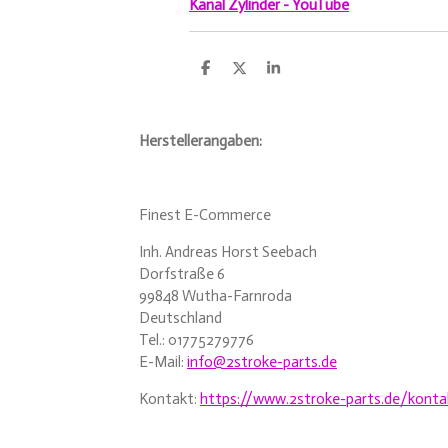
Kanal Zylinder - YouTube
T
T
T
e
e
e
i
i
i
l
l
l
e
e
e
Herstellerangaben:
n
n
n
Finest E-Commerce
Inh. Andreas Horst Seebach
Dorfstraße 6
99848 Wutha-Farnroda
Deutschland
Tel.: 01775279776
E-Mail:
info@2stroke-parts.de
Kontakt:
https://www.2stroke-parts.de/konta