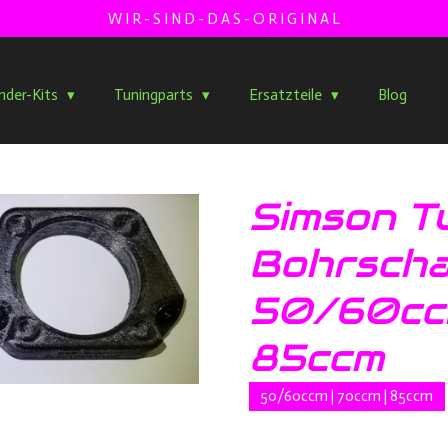
W I R - S I N D - D A S - O R I G I N A L
inder-Kits
Tuningparts
Ersatzteile
Blog
Simson T
Bohrscha
50/60cc
85ccm
50/60ccm | 70ccm | 85ccm