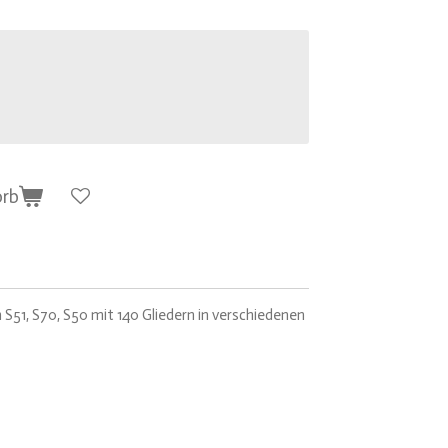
orb
51, S70, S50 mit 140 Gliedern in verschiedenen