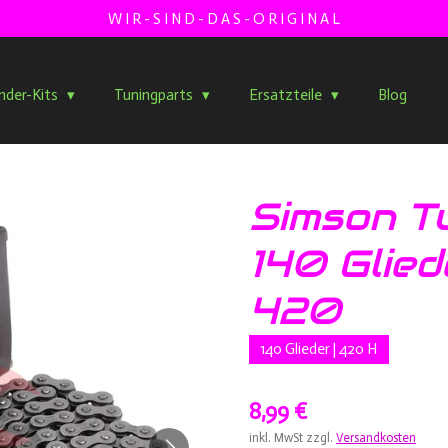
W I R - S I N D - D A S - O R I G I N A L
inder-Kits
Tuningparts
Ersatzteile
Blog
Simson Tu
140 Glied
420
140 Glieder | 420 H
8,99 €
inkl. MwSt zzgl.
Versandkosten