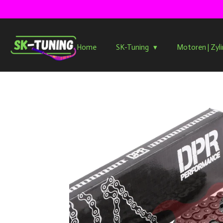
Zum
Hauptinhalt
springen
Home
SK-Tuning
Motoren | Zyl