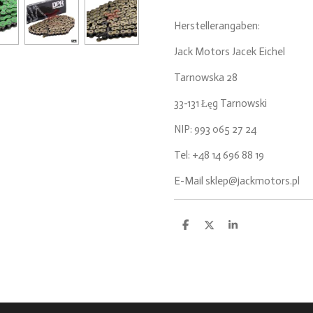
Herstellerangaben:
Jack Motors Jacek Eichel
Tarnowska 28
33-131 Łęg Tarnowski
NIP: 993 065 27 24
Tel: +48 14 696 88 19
E-Mail sklep@jackmotors.pl
T
T
T
e
e
e
i
i
i
l
l
l
e
e
e
n
n
n