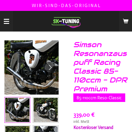
W I R - S I N D - D A S - O R I G I N A L
Zum
Hauptinhalt
springen
Simson
Resonanzaus
puff Racing
Classic 85-
110ccm - DPR
Premium
85-110ccm Reso-Classic
339,00 €
inkl. MwSt
Kostenloser Versand