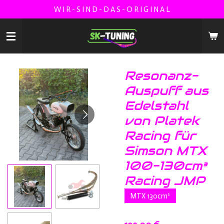
W I R - S I N D - D A S - O R I G I N A L
Zum
Hauptinhalt
springen
Resonanz-
Auspuff aus
Edelstahl
von Platek
Racing für
Simson MTX
100-130cm³
Racing JMP
MTX 130cm³