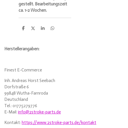
gestellt. Bearbeitungszeit
ca. 1-2 Wochen.
T
T
T
T
e
e
e
e
i
i
i
i
l
l
l
l
e
e
e
e
Herstellerangaben:
n
n
n
n
Finest E-Commerce
Inh. Andreas Horst Seebach
Dorfstraße 6
99848 Wutha-Farnroda
Deutschland
Tel.: 01775279776
E-Mail:
info@2stroke-parts.de
Kontakt:
https://www.2stroke-parts.de/kontakt