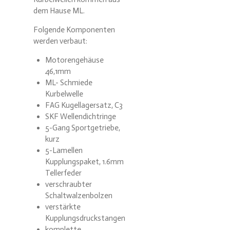
dem Hause ML.
Folgende Komponenten
werden verbaut:
Motorengehäuse
46,1mm
ML- Schmiede
Kurbelwelle
FAG Kugellagersatz, C3
SKF Wellendichtringe
5-Gang Sportgetriebe,
kurz
5-Lamellen
Kupplungspaket, 1.6mm
Tellerfeder
verschraubter
Schaltwalzenbolzen
verstärkte
Kupplungsdruckstangen
komplette