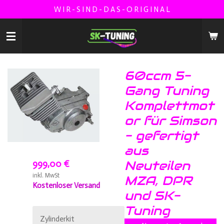
W I R - S I N D - D A S - O R I G I N A L
Zum
Hauptinhalt
springen
60ccm 5-
Gang Tuning
Komplettmot
or für Simson
- gefertigt
aus
999,00 €
Neuteilen
inkl. MwSt
MZA, DPR
Kostenloser Versand
und SK-
Tuning
Zylinderkit