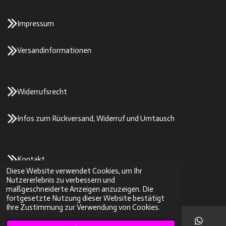
Impressum
Versandinformationen
Widerrufsrecht
Infos zum Rückversand, Widerruf und Umtausch
Kontakt
Diese Website verwendet Cookies, um Ihr
© 2023 - 2026 2stroke-parts/SK-Tuning
Nutzererlebnis zu verbessern und
Mit Unterstützung von
Webador
maßgeschneiderte Anzeigen anzuzeigen. Die
fortgesetzte Nutzung dieser Website bestätigt
Ihre Zustimmung zur Verwendung von Cookies.