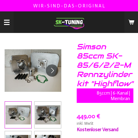
W I R - S I N D - D A S - O R I G I N A L
Zum
Hauptinhalt
springen
Simson
85ccm SK-
85/6/2/2-M
Rennzylinder
kit "Highflow"
85ccm | 6-Kanal |
Membran
449,00 €
inkl. MwSt
Kostenloser Versand