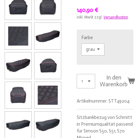
140,90 €
inkl. MwSt zzgl.
Versandkosten
Farbe
In den
Warenkorb
Artikelnummer:
STT49204
Sitzbankbezug von Schmitt
in Premiumqualität passend
für Simson S50, S51, S70
Moped.