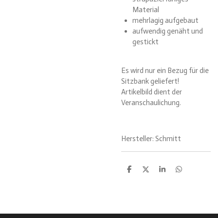
Material
mehrlagig aufgebaut
aufwendig genäht und
gestickt
Es wird nur ein Bezug für die
Sitzbank geliefert!
Artikelbild dient der
Veranschaulichung.
Hersteller: Schmitt
T
T
T
T
e
e
e
e
i
i
i
i
l
l
l
l
e
e
e
e
n
n
n
n