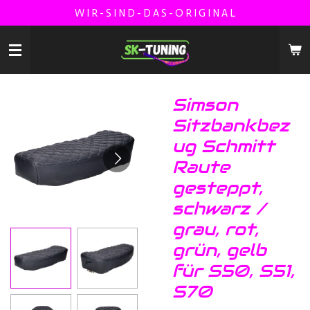
W I R - S I N D - D A S - O R I G I N A L
Zum
Hauptinhalt
springen
Simson
Sitzbankbez
ug Schmitt
Raute
gesteppt,
schwarz /
grau, rot,
grün, gelb
für S50, S51,
S70