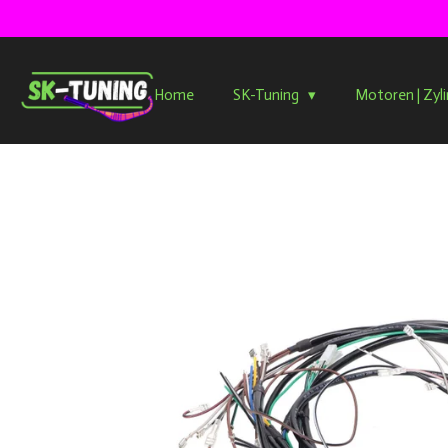
Zum
Hauptinhalt
springen
Home
SK-Tuning
Motoren | Zyl