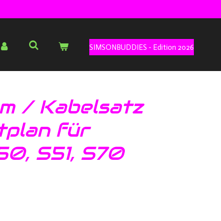
SIMSONBUDDIES - Edition 2026
m / Kabelsatz
tplan für
50, S51, S70