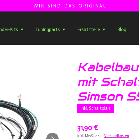
W I R - S I N D - D A S - O R I G I N A L
inder-Kits
Tuningparts
Ersatzteile
Blog
Kabelbau
mit Schal
Simson S
inkl. Schaltplan
31,90 €
inkl. MwSt zzgl.
Versandkosten