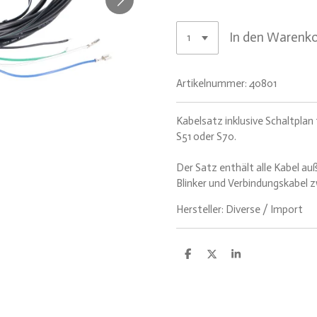
In den Warenk
Artikelnummer:
40801
Kabelsatz inklusive Schaltplan
S51 oder S70.
Der Satz enthält alle Kabel a
Blinker und Verbindungskabel 
Hersteller: Diverse / Import
T
T
T
e
e
e
i
i
i
l
l
l
e
e
e
n
n
n