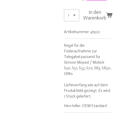
In den
Warenkorb
Artikelnummer:
41922
Kegel für die
Federaufnahme zur
Telegabel passend für
Simson Moped / Mokick
S50, S51, S53, S70, S83, SR50,
SR80.
Lieferumfang wie auf dem
Produktbild gezeigt. Es wird
1 Stück geliefert.
Hersteller: OEM Standard