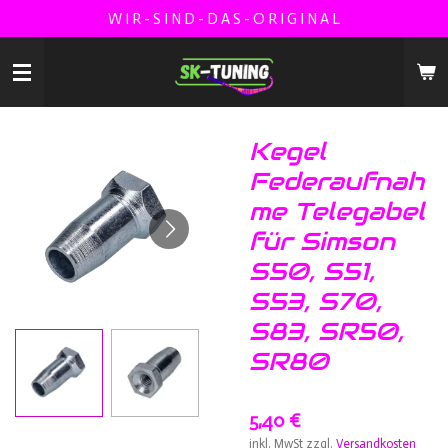
W I R - S I N D - D A S - O R I G I N A L
Zum
Hauptinhalt
springen
Kegel
Federaufnah
me Telegabel
für Simson
S50, S51,
S53, S70,
S83, SR50,
SR80
5,40 €
inkl. MwSt zzgl.
Versandkosten