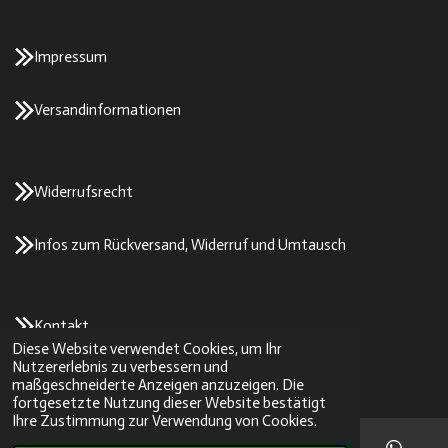
Impressum
Versandinformationen
Widerrufsrecht
Infos zum Rückversand, Widerruf und Umtausch
Kontakt
Diese Website verwendet Cookies, um Ihr
© 2023 - 2026 2stroke-parts/SK-Tuning
Nutzererlebnis zu verbessern und
Mit Unterstützung von
Webador
maßgeschneiderte Anzeigen anzuzeigen. Die
fortgesetzte Nutzung dieser Website bestätigt
Ihre Zustimmung zur Verwendung von Cookies.