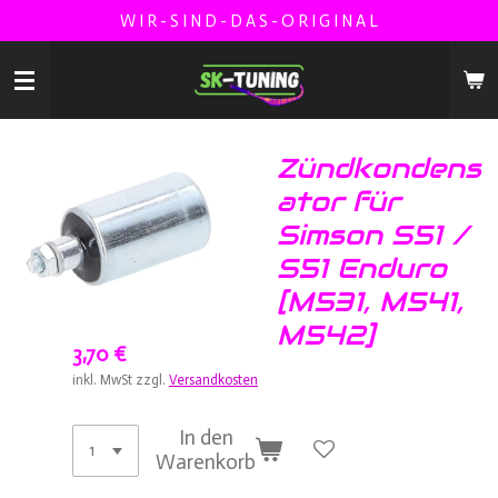
W I R - S I N D - D A S - O R I G I N A L
Zum
Hauptinhalt
springen
Zündkondens
ator für
Simson S51 /
S51 Enduro
[M531, M541,
M542]
3,70 €
inkl. MwSt zzgl.
Versandkosten
In den
Warenkorb