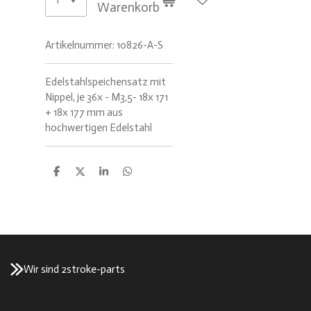
Warenkorb
Artikelnummer:
10826-A-S
Edelstahlspeichensatz mit
Nippel, je 36x - M3,5- 18x 171
+ 18x 177 mm aus
hochwertigen Edelstahl
T
T
T
T
e
e
e
e
i
i
i
i
l
l
l
l
e
e
e
e
n
n
n
n
Wir sind 2stroke-parts