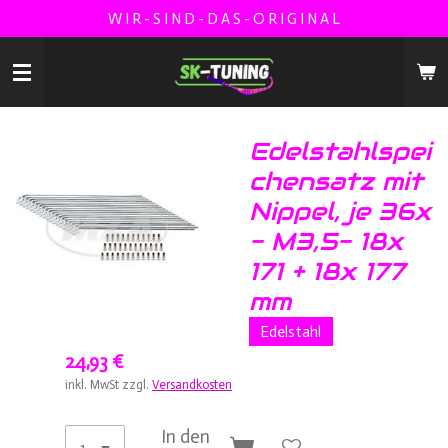
W I R - S I N D - D A S - O R I G I N A L
Zum
Hauptinhalt
springen
Edelstahlspei
chensatz mit
Nippel, je 36x
- M3,5- 18x
171 + 18x 177
mm
Edelstahl
24,93 €
inkl. MwSt zzgl.
Versandkosten
In den