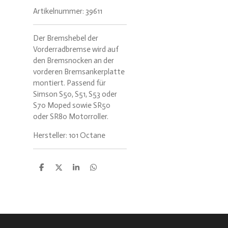
Artikelnummer:
39611
Der Bremshebel der
Vorderradbremse wird auf
den Bremsnocken an der
vorderen Bremsankerplatte
montiert. Passend für
Simson S50, S51, S53 oder
S70 Moped sowie SR50
oder SR80 Motorroller.
Hersteller: 101 Octane
T
T
T
T
e
e
e
e
i
i
i
i
l
l
l
l
e
e
e
e
n
n
n
n