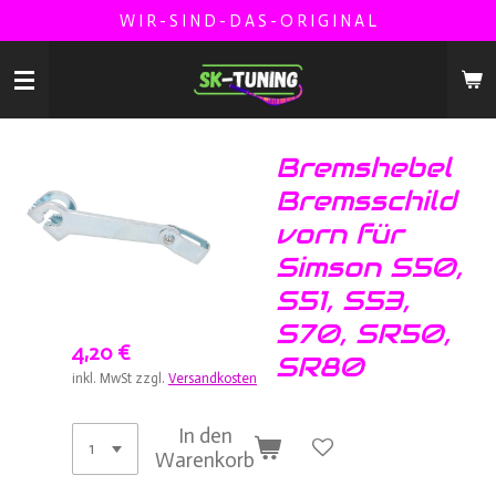
W I R - S I N D - D A S - O R I G I N A L
Zum
Hauptinhalt
springen
Bremshebel
Bremsschild
vorn für
Simson S50,
S51, S53,
S70, SR50,
4,20 €
SR80
inkl. MwSt zzgl.
Versandkosten
In den
Warenkorb