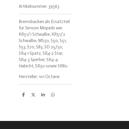
Artikelnummer:
39563
Bremsbacken als Ersatzteil
für Simson Mopeds wie
KR51/1 Schwalbe, KR51/2
Schwalbe, MS50, S50, S51,
S53, S70, S83, SD 25/50,
SR4-1 Spatz, SR4-2 Star,
SR4-3 Sperber, SR4-4
Habicht, SR50 sowie SR80.
Hersteller: 101 Octane
T
T
T
T
e
e
e
e
i
i
i
i
l
l
l
l
e
e
e
e
n
n
n
n