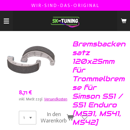
W I R - S I N D - D A S - O R I G I N A L
Zum
Hauptinhalt
springen
Bremsbacken
satz
120x25mm
für
Trommelbrem
se für
8,71 €
Simson S51 /
inkl. MwSt zzgl.
Versandkosten
S51 Enduro
[M531, M541,
In den
Warenkorb
M542]