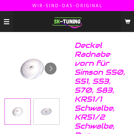
W I R - S I N D - D A S - O R I G I N A L
Zum
Hauptinhalt
springen
Deckel
Radnabe
vorn für
Simson S50,
S51, S53,
S70, S83,
KR51/1
Schwalbe,
KR51/2
Schwalbe,