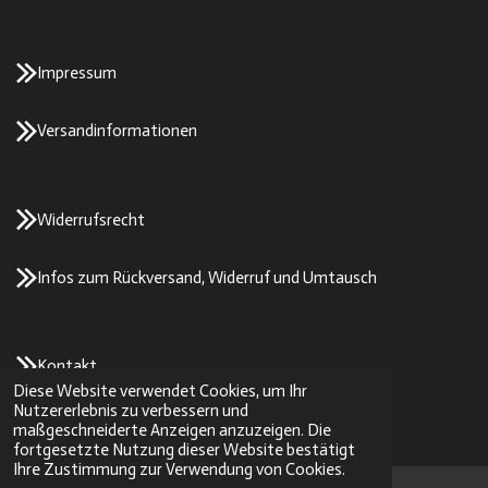
Impressum
Versandinformationen
Widerrufsrecht
Infos zum Rückversand, Widerruf und Umtausch
Kontakt
Diese Website verwendet Cookies, um Ihr
© 2023 - 2026 2stroke-parts/SK-Tuning
Nutzererlebnis zu verbessern und
Mit Unterstützung von
Webador
maßgeschneiderte Anzeigen anzuzeigen. Die
fortgesetzte Nutzung dieser Website bestätigt
Ihre Zustimmung zur Verwendung von Cookies.