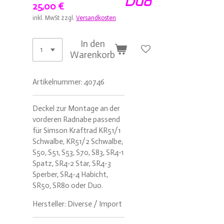
Duo
25,00 €
inkl. MwSt zzgl.
Versandkosten
In den
Warenkorb
Artikelnummer:
40746
Deckel zur Montage an der
vorderen Radnabe passend
für Simson Kraftrad KR51/1
Schwalbe, KR51/2 Schwalbe,
S50, S51, S53, S70, S83, SR4-1
Spatz, SR4-2 Star, SR4-3
Sperber, SR4-4 Habicht,
SR50, SR80 oder Duo.
Hersteller: Diverse / Import