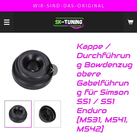
W I R - S I N D - D A S - O R I G I N A L
Zum
Hauptinhalt
springen
Kappe /
Durchführun
g Bowdenzug
obere
Gabelführun
g für Simson
S51 / S51
Enduro
[M531, M541,
M542]