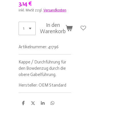
3,14 €
inkl. MwSt zzgl.
Versandkosten
In den
Warenkorb
Artikelnummer:
41796
Kappe / Durchführung für
den Bowdenzug durch die
obere Gabelführung.
Hersteller: OEM Standard
T
T
T
T
e
e
e
e
i
i
i
i
l
l
l
l
e
e
e
e
n
n
n
n