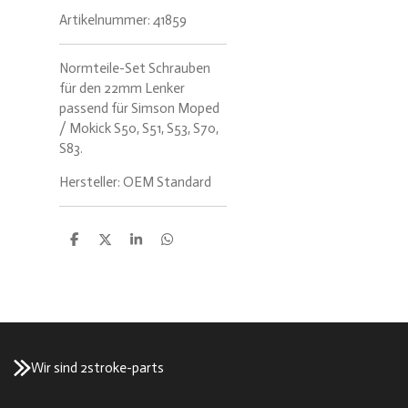
Artikelnummer:
41859
Normteile-Set Schrauben
für den 22mm Lenker
passend für Simson Moped
/ Mokick S50, S51, S53, S70,
S83.
Hersteller: OEM Standard
T
T
T
T
e
e
e
e
i
i
i
i
l
l
l
l
e
e
e
e
n
n
n
n
Wir sind 2stroke-parts