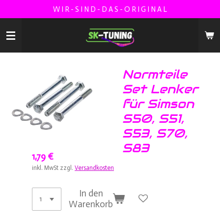
W I R - S I N D - D A S - O R I G I N A L
Zum
Hauptinhalt
springen
Normteile
Set Lenker
für Simson
S50, S51,
S53, S70,
S83
1,79 €
inkl. MwSt zzgl.
Versandkosten
In den
Warenkorb