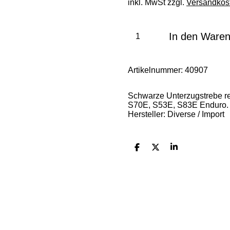
inkl. MwSt zzgl.
Versandkos
In den Ware
Artikelnummer:
40907
Schwarze Unterzugstrebe re
S70E, S53E, S83E Enduro.
Hersteller: Diverse / Import
T
T
T
e
e
e
i
i
i
l
l
l
e
e
e
n
n
n