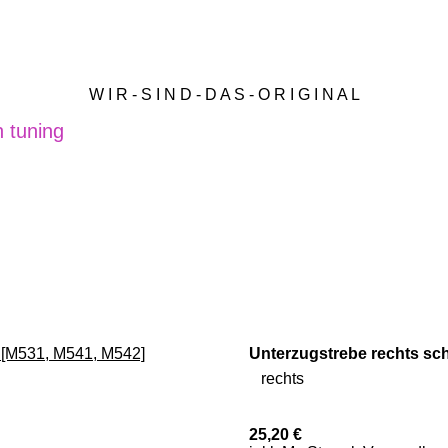
W I R - S I N D - D A S - O R I G I N A L
 tuning
Unterzugstrebe rechts sc
rechts
25,20 €