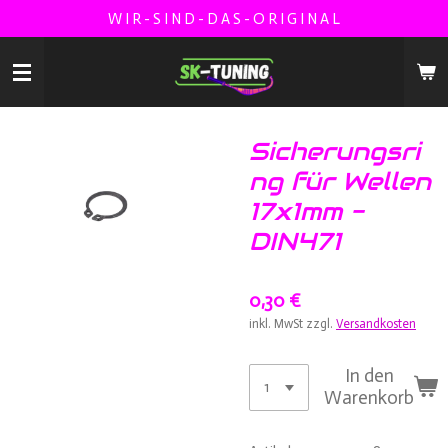
W I R - S I N D - D A S - O R I G I N A L
Zum
Hauptinhalt
springen
Sicherungsri
ng für Wellen
17x1mm -
DIN471
0,30 €
inkl. MwSt zzgl.
Versandkosten
In den
Warenkorb