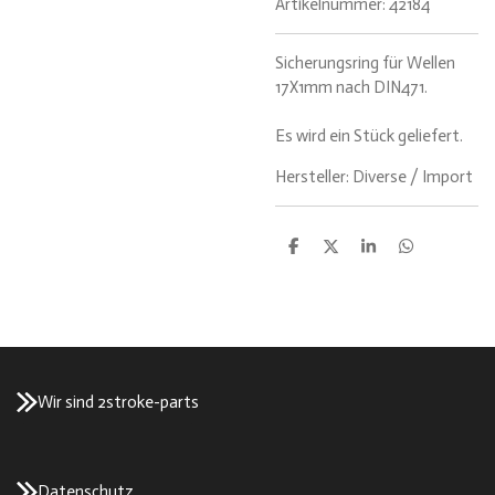
Artikelnummer:
42184
Sicherungsring für Wellen
17X1mm nach DIN471.
Es wird ein Stück geliefert.
Hersteller: Diverse / Import
T
T
T
T
e
e
e
e
i
i
i
i
l
l
l
l
e
e
e
e
n
n
n
n
Wir sind 2stroke-parts
Datenschutz