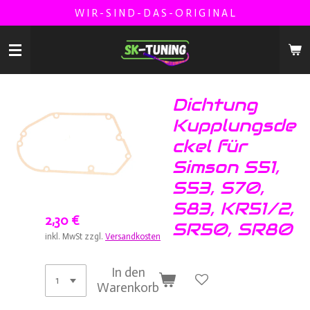
W I R - S I N D - D A S - O R I G I N A L
Zum
Hauptinhalt
springen
Dichtung
Kupplungsde
ckel für
Simson S51,
S53, S70,
S83, KR51/2,
2,30 €
SR50, SR80
inkl. MwSt zzgl.
Versandkosten
In den
Warenkorb