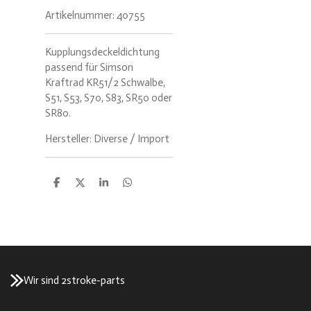
Artikelnummer:
40755
Kupplungsdeckeldichtung
passend für Simson
Kraftrad KR51/2 Schwalbe,
S51, S53, S70, S83, SR50 oder
SR80.
Hersteller: Diverse / Import
T
T
T
T
e
e
e
e
i
i
i
i
l
l
l
l
e
e
e
e
n
n
n
n
Wir sind 2stroke-parts