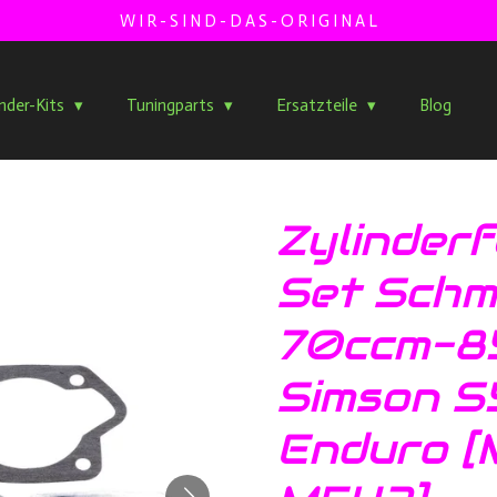
W I R - S I N D - D A S - O R I G I N A L
inder-Kits
Tuningparts
Ersatzteile
Blog
Zylinder
Set Schm
70ccm-8
Simson S5
Enduro [M