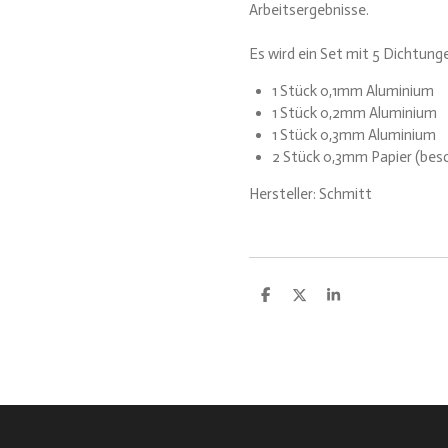
Arbeitsergebnisse.
Es wird ein Set mit 5 Dichtunge
1 Stück 0,1mm Aluminium
1 Stück 0,2mm Aluminium
1 Stück 0,3mm Aluminium
2 Stück 0,3mm Papier (bes
Hersteller: Schmitt
T
T
T
e
e
e
i
i
i
l
l
l
e
e
e
n
n
n