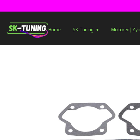
Zum
Hauptinhalt
springen
Home
SK-Tuning
Motoren | Zyl