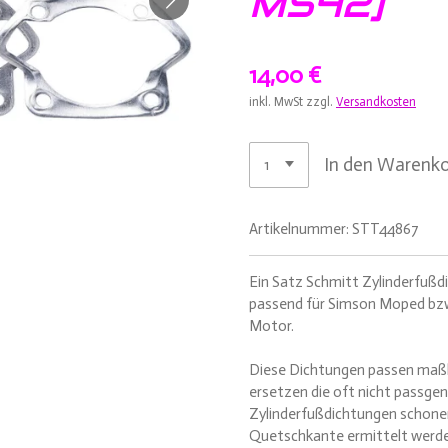
M542]
14,00 €
inkl. MwSt zzgl.
Versandkosten
In den Warenk
Artikelnummer:
STT44867
Ein Satz Schmitt Zylinderfuß
passend für Simson Moped bzw
Motor.
Diese Dichtungen passen maßh
ersetzen die oft nicht passge
Zylinderfußdichtungen schon
Quetschkante ermittelt werde