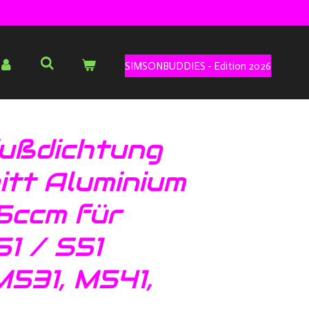
SIMSONBUDDIES - Edition 2026
fußdichtung
itt Aluminium
5ccm für
1 / S51
531, M541,