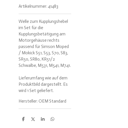
Artikelnummer:
41483
Welle zum Kupplungshebel
im Set für die
Kupplungsbetätigung am
Motorgehäuse rechts
passend für Simson Moped
/ Mokick S51, S53, S70, S83,
SR50, SR80, KR51/2
Schwalbe, M531, M541, M741.
Lieferumfang wie auf dem
Produktbild dargestellt. Es
wird 1 Set geliefert.
Hersteller: OEM Standard
T
T
T
T
e
e
e
e