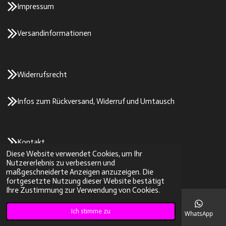
Impressum
Versandinformationen
Widerrufsrecht
Infos zum Rückversand, Widerruf und Umtausch
Kontakt
Diese Website verwendet Cookies, um Ihr
© 2023 - 2026 2stroke-parts/SK-Tuning
Nutzererlebnis zu verbessern und
Mit Unterstützung von
Webador
maßgeschneiderte Anzeigen anzuzeigen. Die
fortgesetzte Nutzung dieser Website bestätigt
Ihre Zustimmung zur Verwendung von Cookies.
Ich stimme zu
E-Mail
Telefon
Karte
Instagram
WhatsApp