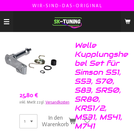
W I R - S I N D - D A S - O R I G I N A L
Zum
Hauptinhalt
springen
Welle
Kupplungshe
bel Set für
Simson S51,
S53, S70,
S83, SR50,
25,80 €
SR80,
inkl. MwSt zzgl.
Versandkosten
KR51/2,
M531, M541,
In den
Warenkorb
M741