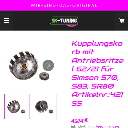
W I R - S I N D - D A S - O R I G I N A L
Zum
Hauptinhalt
springen
Kupplungsko
rb mit
Antriebsritze
l 62/21 für
Simson S70,
S83, SR80
Artikelnr.:421
55
45,74 €
inkl. MwSt zzgl.
Versandkosten