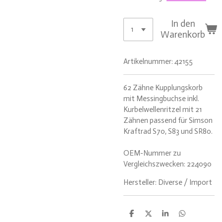
In den
Warenkorb
Artikelnummer:
42155
62 Zähne Kupplungskorb
mit Messingbuchse inkl.
Kurbelwellenritzel mit 21
Zähnen passend für Simson
Kraftrad S70, S83 und SR80.
OEM-Nummer zu
Vergleichszwecken: 224090
Hersteller: Diverse / Import
T
T
T
T