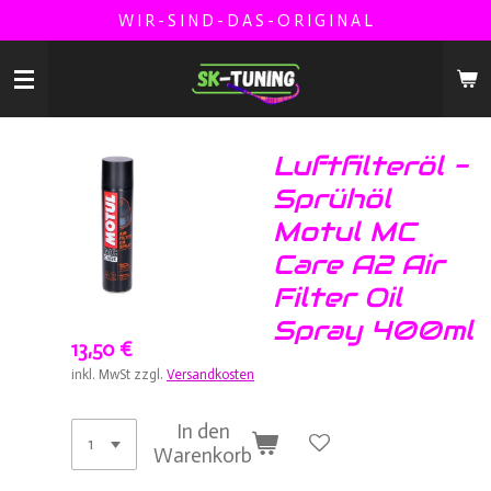
W I R - S I N D - D A S - O R I G I N A L
Zum
Hauptinhalt
springen
Luftfilteröl -
Sprühöl
Motul MC
Care A2 Air
Filter Oil
Spray 400ml
13,50 €
inkl. MwSt zzgl.
Versandkosten
In den
Warenkorb