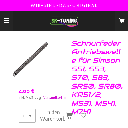
W I R - S I N D - D A S - O R I G I N A L
Zum
Hauptinhalt
springen
Schnurfeder
Antriebswell
e für Simson
S51, S53,
S70, S83,
SR50, SR80,
4,00 €
KR51/2,
inkl. MwSt zzgl.
Versandkosten
M531, M541,
M741
In den
Warenkorb