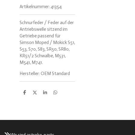
Artikelnummer:
41354
Schnurfeder / Feder auf der
Antriebswelle sitzend im
Getriebe passend für
Simson Moped / Mokick S51,
S53, S70, S83, SR50, SR80,
KR51/2 Schwalbe, M531,
M541, M741.
Hersteller: OEM Standard
T
T
T
T
e
e
e
e
i
i
i
i
l
l
l
l
e
e
e
e
n
n
n
n