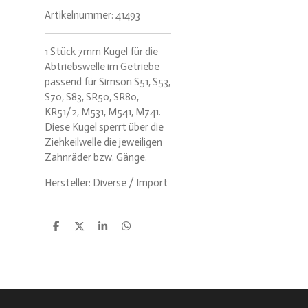
Artikelnummer:
41493
1 Stück 7mm Kugel für die
Abtriebswelle im Getriebe
passend für Simson S51, S53,
S70, S83, SR50, SR80,
KR51/2, M531, M541, M741.
Diese Kugel sperrt über die
Ziehkeilwelle die jeweiligen
Zahnräder bzw. Gänge.
Hersteller: Diverse / Import
T
T
T
T
e
e
e
e
i
i
i
i
l
l
l
l
e
e
e
e
n
n
n
n