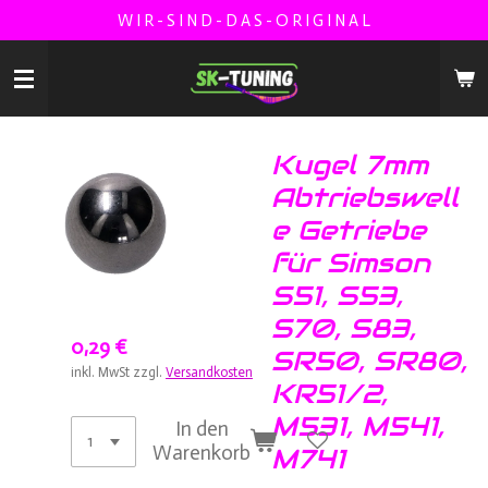
W I R - S I N D - D A S - O R I G I N A L
Zum
Hauptinhalt
springen
Kugel 7mm
Abtriebswell
e Getriebe
für Simson
S51, S53,
S70, S83,
0,29 €
SR50, SR80,
inkl. MwSt zzgl.
Versandkosten
KR51/2,
M531, M541,
In den
Warenkorb
M741