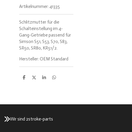
Artikelnummer:
41335
Schlitzmutter für die
Schalteinstellung im 4-
Gang-Getriebe passend für
Simson S51, S53, S70, S83,
SR50, SR80, KR51/2.
Hersteller: OEM Standard
T
T
T
T
e
e
e
e
i
i
i
i
l
l
l
l
e
e
e
e
n
n
n
n
Wir sind 2stroke-parts