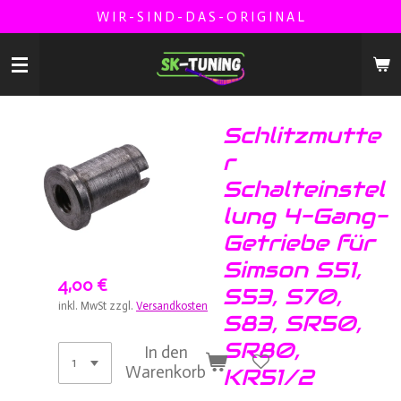
W I R - S I N D - D A S - O R I G I N A L
Zum
Hauptinhalt
springen
Schlitzmutte
r
Schalteinstel
lung 4-Gang-
Getriebe für
Simson S51,
4,00 €
S53, S70,
inkl. MwSt zzgl.
Versandkosten
S83, SR50,
SR80,
In den
Warenkorb
KR51/2