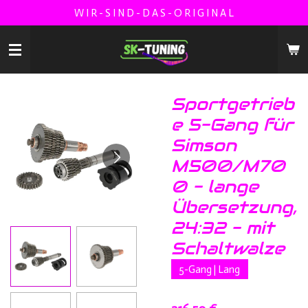
W I R - S I N D - D A S - O R I G I N A L
Zum
Hauptinhalt
springen
Sportgetrieb
e 5-Gang für
Simson
M500/M70
0 - lange
Übersetzung,
24:32 - mit
Schaltwalze
5-Gang | Lang