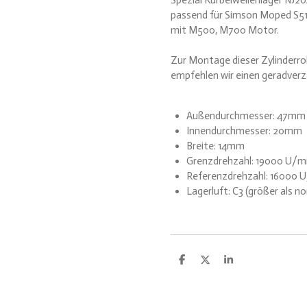
Spezial Kurbelwellenlager NJ2
passend für Simson Moped S51,
mit M500, M700 Motor.
Zur Montage dieser Zylinderrol
empfehlen wir einen geradverz
Außendurchmesser: 47mm
Innendurchmesser: 20mm
Breite: 14mm
Grenzdrehzahl: 19000 U/m
Referenzdrehzahl: 16000 
Lagerluft: C3 (größer als n
T
T
T
e
e
e
i
i
i
l
l
l
e
e
e