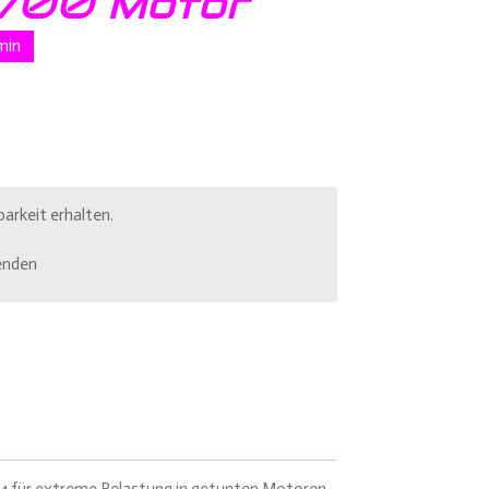
700 Motor
min
arkeit erhalten.
enden