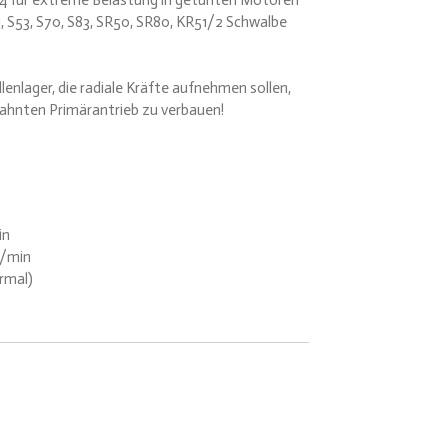
04 für extreme Belastung in getunten Motoren
 S53, S70, S83, SR50, SR80, KR51/2 Schwalbe
lenlager, die radiale Kräfte aufnehmen sollen,
ahnten Primärantrieb zu verbauen!
in
U/min
ormal)