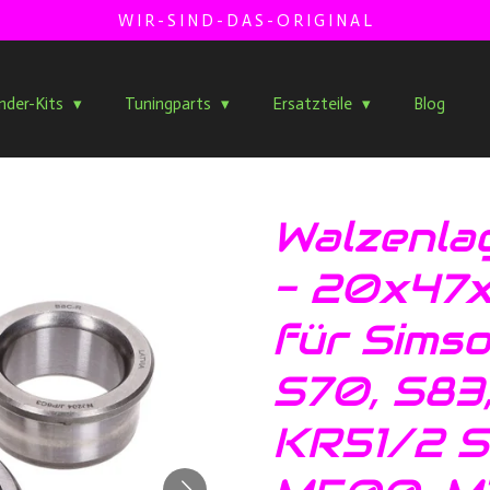
W I R - S I N D - D A S - O R I G I N A L
inder-Kits
Tuningparts
Ersatzteile
Blog
Walzenla
- 20x47x
für Simso
S70, S83
KR51/2 S