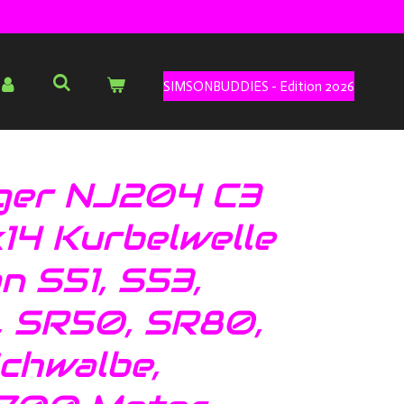
SIMSONBUDDIES - Edition 2026
ger NJ204 C3
14 Kurbelwelle
n S51, S53,
, SR50, SR80,
chwalbe,