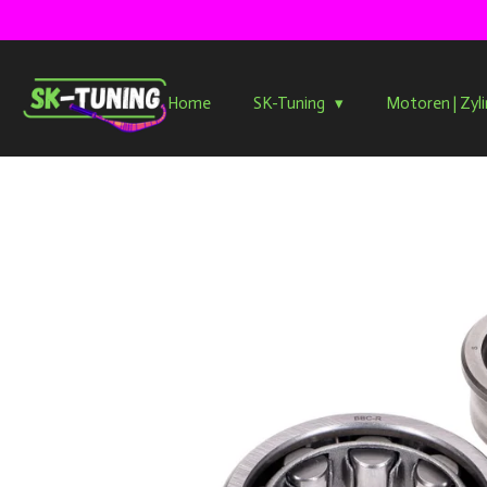
Zum
Hauptinhalt
springen
Home
SK-Tuning
Motoren | Zyl