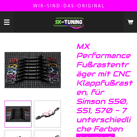
W I R - S I N D - D A S - O R I G I N A L
Zum
Hauptinhalt
springen
MX
Performance
Fußrastentr
äger mit CNC
Klappfußrast
en, für
Simson S50,
S51, S70 - 7
unterschiedli
che Farben