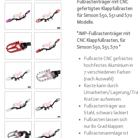
Fußrastenträger mit CNC
gefertigten Klappfußrasten
für Simson S50, S51 und S70
Modelle.
"JMP-Fußrastenträger mit
CNC Klappfußrasten, für
Simson S50, S51, S70 "
Fußraste CNC gefrästes
hochfestes Aluminium in
7 verschiedenen Farben
(nach Auswahl)
Raste kann durch
Umarbeiten/Lagerung/Tra
Kratzer aufweisen
Fußrastenträger aus
Stahl, schwarz lackiert
Fußrasten lassen sich
nur 80 Grad klappen
Fußrastenanmlage ist