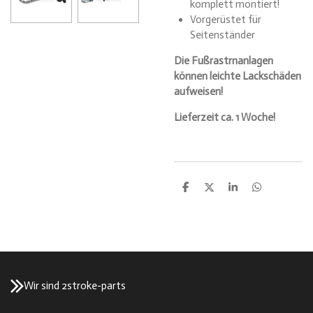
komplett montiert!
Vorgerüstet für
Seitenständer
Die Fußrastrnanlagen
können leichte Lackschäden
aufweisen!
Lieferzeit ca. 1 Woche!
T
T
T
T
e
e
e
e
i
i
i
i
l
l
l
l
e
e
e
e
n
n
n
n
Wir sind 2stroke-parts