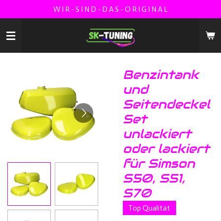
W I R - S I N D - D A S - O R I G I N A L
Zum
Hauptinhalt
springen
Benzintank
und
Seitendeckel
Set
unlackiert
oder lackiert
für Simson
S50, S51,
S70
Top Qualität