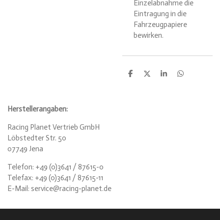
Einzelabnahme die
Eintragung in die
Fahrzeugpapiere
bewirken.
T
T
T
T
e
e
e
e
i
i
i
i
l
l
l
l
e
e
e
e
Herstellerangaben:
n
n
n
n
Racing Planet Vertrieb GmbH
Löbstedter Str. 50
07749 Jena
Telefon: +49 (0)3641 / 87615-0
Telefax: +49 (0)3641 / 87615-11
E-Mail: service@racing-planet.de