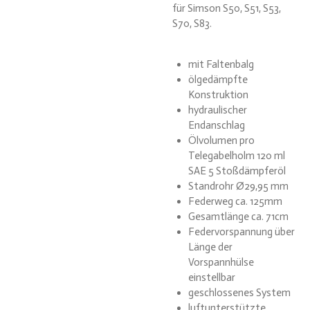
für Simson S50, S51, S53,
S70, S83.
mit Faltenbalg
ölgedämpfte
Konstruktion
hydraulischer
Endanschlag
Ölvolumen pro
Telegabelholm 120 ml
SAE 5 Stoßdämpferöl
Standrohr Ø29,95 mm
Federweg ca. 125mm
Gesamtlänge ca. 71cm
Federvorspannung über
Länge der
Vorspannhülse
einstellbar
geschlossenes System
luftunterstützte