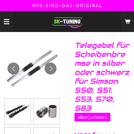
W I R - S I N D - D A S - O R I G I N A L
Zum
Hauptinhalt
springen
Telegabel für
Scheibenbre
mse in silber
oder schwarz
für Simson
S50, S51,
S53, S70,
S83
silber | schwarz